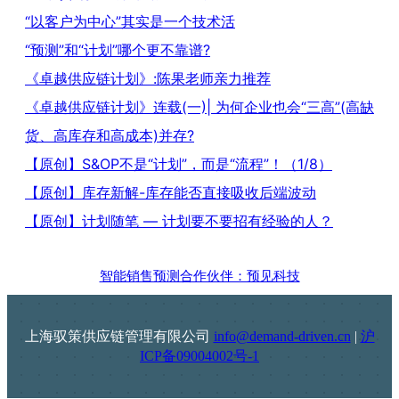
“以客户为中心”其实是一个技术活
“预测”和“计划”哪个更不靠谱?
《卓越供应链计划》:陈果老师亲力推荐
《卓越供应链计划》连载(一)| 为何企业也会“三高”(高缺
货、高库存和高成本)并存?
【原创】S&OP不是“计划”，而是“流程”！（1/8）
【原创】库存新解-库存能否直接吸收后端波动
【原创】计划随笔 — 计划要不要招有经验的人？
智能销售预测合作伙伴：预见科技
上海驭策供应链管理有限公司
info@demand-driven.cn
|
沪
ICP备09004002号-1