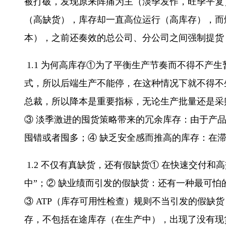
被打破，发现原来阵痛为主（淡季发作，旺季平复
（高缺货），库存却一直高位运行（高库存），而
本），之前还奏效的总公司、分公司之间强制提货
1.1 为何高库存①为了平衡生产节奏而不得不
式，所以后端生产不能停，在这种情况下就不得不
总裁，所以降本是重要指标，无论生产批量还是采
③ 淡季激进的囤货策略带来的冗余库存：由于产
囤错或者囤多；④ 缺乏安全感而推高的库存：在
1.2 不仅有真缺货，还有假缺货① 在快速交付
中”；② 缺业绩而引发的假缺货：还有一种最可
③ ATP（库存可用性检查）规则不当引发的假缺货
存，不包括在途库存（在生产中），出现了没有现