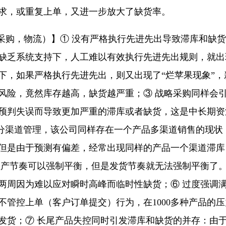
求，或重复上单，又进一步放大了缺货率。
，采购，物流）】① 没有严格执行先进先出导致滞库和缺
缺乏系统支持下，人工难以有效执行先进先出规则，就出
下，如果严格执行先进先出，则又出现了“烂苹果现象”
风险，竟然库存越高，缺货越严重；③ 战略采购同样会
预判失误而导致更加严重的滞库或者缺货，这是中长期资
存分渠道管理，该公司同样存在一个产品多渠道销售的现
但是由于预测有偏差，经常出现同样的产品一个渠道滞库
生产节奏可以强制平衡，但是发货节奏就无法强制平衡了
两周因为难以应对瞬时高峰而临时性缺货；⑥ 过度强调
不管控上单（客户订单提交）行为，在1000多种产品的
货；⑦ 长尾产品失控同时引发滞库和缺货的并存：由于