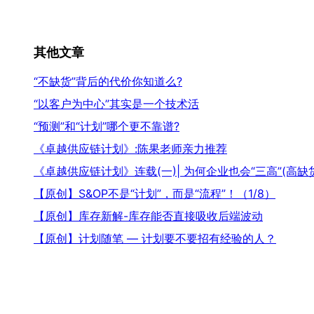
其他文章
“不缺货”背后的代价你知道么?
“以客户为中心”其实是一个技术活
“预测”和“计划”哪个更不靠谱?
《卓越供应链计划》:陈果老师亲力推荐
《卓越供应链计划》连载(一)| 为何企业也会“三高”(高
【原创】S&OP不是“计划”，而是“流程”！（1/8）
【原创】库存新解-库存能否直接吸收后端波动
【原创】计划随笔 — 计划要不要招有经验的人？