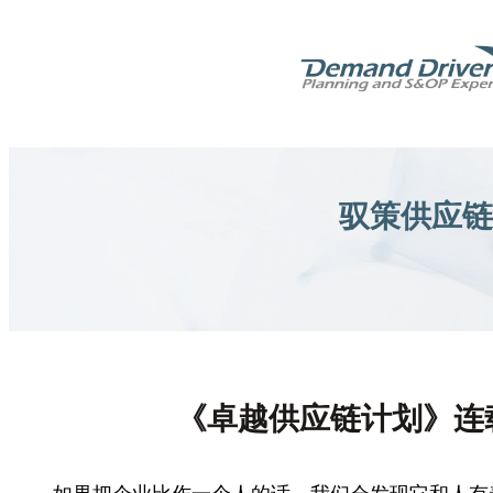
跳
至
内
容
驭策供应链
《卓越供应链计划》连载