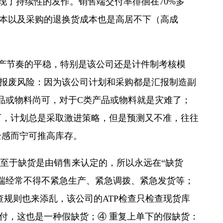
现了持续性的发作。销售端交付率徘徊在70%多
本以及采购的退换货成本也是高居不下（高成
生产节奏的平稳，特别是该公司还是计件制考核模
报废风险：因为该公司计划和采购都是汇报制造副
品或物料尚可，对于C类产品或物料就是灾难了；
下，计划总是采取激进策略，但是预测又不准，往往
全感而宁可推高库存。
以至于缺货是由销售来认定的，所以永远在“缺货
后端经常不得不紧急生产、紧急调拨、紧急发货等；
检查规则也来添乱，该公司的ATP检查只检查现货库
付，这也是一种假缺货；④ 重复上单下的假缺货：