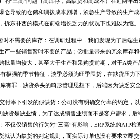
）的“三高”问题（高库存，高缺货和高成本）在近两年出
爆仓导致的仓储和调拨成本剧增，紧急生产导致的生产成
，拆东补西的模式在前端增长乏力的状况下也难以为继。
产生暂时不需要的库存：在调研过程中，我们发现为了后端
生产一些销售暂时不要的产品；②批量带来的冗余库存和
购批量均较大，甚至大于生产和采购提前期，对于A类产
品有极强的季节特征，淡季必须为旺季囤货，在缺货压力
滞库有罪，缺货杀头的畸形管理思想下，后端因为缺乏安
和高交付率下引发的假缺货：公司没有明确交付率的约定，
怕的缺货是缺业绩，为了达成销售业绩而不是客户需求，
：不仅仅销售的行为对“三高”有影响，ERP系统的ATP
货就认为缺货的判定规则，而实际订单也没有要求立即交