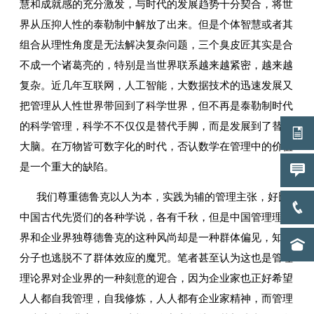
慧和成就感的充分激发，与时代的发展趋势十分契合，将世
界从压抑人性的泰勒制中解放了出来。但是个体智慧或者其
组合从理性角度是无法解决复杂问题，三个臭皮匠其实是合
不成一个诸葛亮的，特别是当世界联系越来越紧密，越来越
复杂。近几年互联网，人工智能，大数据技术的迅速发展又
把管理从人性世界带回到了科学世界，但不再是泰勒制时代
的科学管理，科学不不仅仅是替代手脚，而是发展到了替代
大脑。在万物皆可数字化的时代，否认数学在管理中的价值
是一个重大的缺陷。
我们尊重德鲁克以人为本，实践为辅的管理主张，好比
中国古代先贤们的各种学说，各有千秋，但是中国管理理论
界和企业界独尊德鲁克的这种风尚却是一种群体偏见，知识
分子也逃脱不了群体效应的魔咒。笔者甚至认为这也是管理
理论界对企业界的一种刻意的迎合，因为企业家也正好希望
人人都自我管理，自我修炼，人人都有企业家精神，而管理