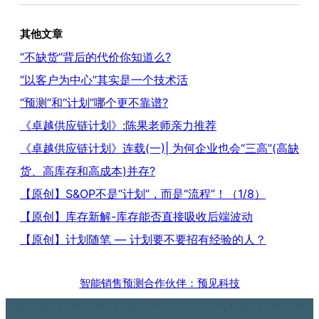
其他文章
“不缺货”背后的代价你知道么?
“以客户为中心”其实是一个技术活
“预测”和“计划”哪个更不靠谱?
《卓越供应链计划》:陈果老师亲力推荐
《卓越供应链计划》连载(一)| 为何企业也会“三高”(高缺
货、高库存和高成本)并存?
【原创】S&OP不是“计划”，而是“流程”！（1/8）
【原创】库存新解-库存能否直接吸收后端波动
【原创】计划随笔 — 计划要不要招有经验的人？
智能销售预测合作伙伴：预见科技