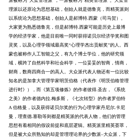
派被称为“大众管理派”，一派被称为“精英管理派”。大众管
理派以还原论为思想基础，创始人就是德鲁克，而精英派则
以系统论为思想基础，创始人是郝博特.西蒙（司马贺）。
大家更为熟悉德鲁克，但是郝博特.西蒙可能是历史上最博
学的经济学家，他是目前唯一同时获得诺贝尔经济学奖和图
灵奖，以及心理学领域最高奖“心理学杰出贡献奖”的人。西
蒙也被称作人工智能之父，有九个博士学位，他的研究领
域，横跨了自然科学和社会科学，一位妥妥的智商，情商，
财商，数商四商合一的高人。大众派代表人物还有一位比较
知名的是加拿大管理学家明茨伯格（代表作《明茨伯格管理
进行时》），而《第五项修炼》的作者彼得.圣吉，《系统
之美》的作者德内拉.梅多斯，《七次转型》的作者罗伯特
A 伯格曼，以及获得诺贝尔奖的行为心理学家丹尼尔.卡尼
曼，理查德.塞勒等则都是精英派的代表人物，他们的管理
思想有着相同的假设前提和底层逻辑。精英派里精英荟萃，
但是被大众所熟知的却是管理理论界的少数派–大众派，下