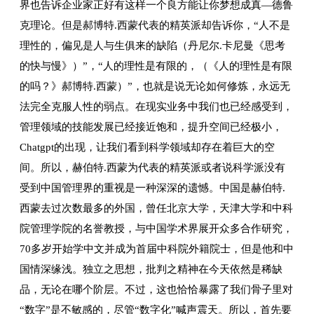
界也告诉企业家正好有这样一个良方能让你梦想成真—德鲁
克理论。但是郝博特.西蒙代表的精英派却告诉你，“人不是
理性的，偏见是人与生俱来的缺陷（丹尼尔.卡尼曼《思考
的快与慢》）”，“人的理性是有限的，（《人的理性是有限
的吗？》郝博特.西蒙）”，也就是说无论如何修炼，永远无
法完全克服人性的弱点。在现实业务中我们也已经感受到，
管理领域的技能发展已经接近饱和，提升空间已经极小，
Chatgpt的出现，让我们看到科学领域却存在着巨大的空
间。所以，赫伯特.西蒙为代表的精英派或者说科学派没有
受到中国管理界的重视是一种深深的遗憾。中国是赫伯特.
西蒙去过次数最多的外国，曾任北京大学，天津大学和中科
院管理学院的名誉教授，与中国学术界展开众多合作研究，
70多岁开始学中文并成为首届中科院外籍院士，但是他和中
国情深缘浅。独立之思想，批判之精神在今天依然是稀缺
品，无论在哪个阶层。不过，这也恰恰暴露了我们骨子里对
“数字”是不敏感的，尽管“数字化”喊声震天。所以，首先要