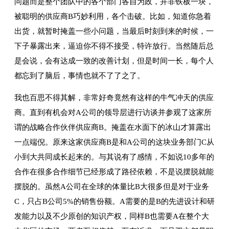
问题而是整个团队中的各个部门各自为政，并非铁板一块，
被聪明的供应商B巧妙利用，各个击破。比如，知道你急着
出货，就暂时掩盖一些小问题，当最后时刻到来的时候，一
下子暴露出来，逼迫你不得不接受，特许放行。当然随后总
是会说，会有达成一致的改善计划，但是时间一长，每个人
都忘到了脑后，事情也就不了了之了。
我也百思不得其解，非常好奇竟然有这样的牛气冲天的供应
商。直到有机会对A公司的领导层进行访谈并参观了这家所
谓的战略合作伙伴供应商B。掩盖在水面下的冰山才算露出
一点端倪。原来这家供应商B是和A公司的这块业务部门C从
小到大共同成长起来的。与其说有了感情，不如说10多年的
合作在很多合作细节已经形成了路径依赖，不是说摆脱就能
摆脱的。虽然A公司在全球的体量比B大很多但是对于业务
C，只占B公司5%的销售份额。A需要的是B的先进设计和研
发能力以及不少原创的知识产权，同样B也需要A在整个大