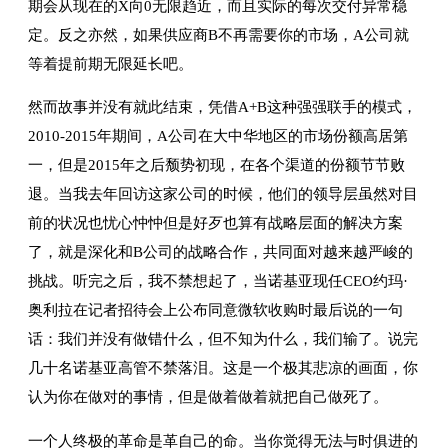
期会从现在的X向0无限趋近，而且实际的每次交付异常稳
定。反之亦然，如果供应商B不再需要你的市场，A公司就
等着提前期无限延长吧。
然而故事并没有就此结束，凭借A+B这种强强联手的模式，
2010-2015年期间，A公司在大中华地区的市场份额高居第
一，但是2015年之后颓势初现，在各个渠道的份额节节败
退。当我去年回访这家公司的时候，他们的领导层虽然对目
前的状况也忧心忡忡但是好歹也算有战略层面的解决方案
了，就是深化和B公司的战略合作，共同面对越来越严峻的
挑战。听完之后，我不禁想起了，当诺基亚现任CEO约玛·
奥利拉在记者招待会上公布同意微软收购时最后说的一句
话：我们并没有做错什么，但不知为什么，我们输了。说完
几十名诺基亚高管不禁落泪。这是一个极其悲凉的画面，你
认为你在做对的事情，但是做着做着就把自己做死了。
一个人终极的革命是革自己的命。当你觉得无法与时俱进的