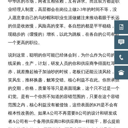
中华区的市场，两者互相依赖，互有诉求。而且双方都是职
业经理人制度，高层都会在岗位上做2-3年的时间不等，没
人愿意拿自己的乌纱帽和职业生涯做赌注来推动着眼于长远
的但是收效慢，风险高的变革。各自想的都是平平稳稳，实
现稳步的（缓慢的）增长，以此为跳板，在各自的公司牟取
一个更高的职位。
说到这里，聪明的你可能已经体会到，为什么作为公司的一
线采购，生产，计划，研发人员的你和供应商争得面红耳
赤，就差撸起袖子加油吵的时候，老板们还能云淡风轻，谈
笑风生，推杯换盏，觥筹交错。核心利益不在此。你所承担
的交期，价格，质量等等只是表面现象，这个只不过是一个
幻觉。是有一个你所不知道的容错范围的，只要在这个容错
范围之内，核心利益没有被侵蚀，这些表面的KPI是不会有
根本性改善的。如果A公司不再需要B公司的设计和研发或
者A公司有一个备用供应商D和供应商B一样能干，那么提前