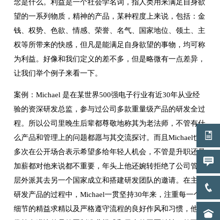
念是什么。利益是一个社会学名词，指人类用来满足自身欲
望的一系列物质，精神的产品，某种程度上来说，包括：金
钱、权势、色欲、情感、荣誉、名气、国家地位、领土、主
权等所带来的快感，但凡是能满足自身欲望的事物，均可称
为利益。好像和我们定义的差不多，但是略微有一点差异，
让我们举个例子来看一下。
案例：Michael 是在某世界500强电子行业有近30年从业经
验的资深研发总监，参与过公司多款重量级产品的研发全过
程。所以公司里晚生后辈都尊敬地称其为老法师，不管有什
么产品和管理上的问题都愿与其交流探讨。而且Michael也
多次在公开场合表示希望多给年轻人机会，不管是升职还是
加薪都对他来说都不重要，年头上他还婉转拒绝了公司管理
层外派其去另一个国家成立和搭建研发团队的邀请。在主导
研发产品的过程中，Michael一贯坚持30年来，注重每一个
细节的精益求精以及严格遵守流程的良好作风和习惯，他经