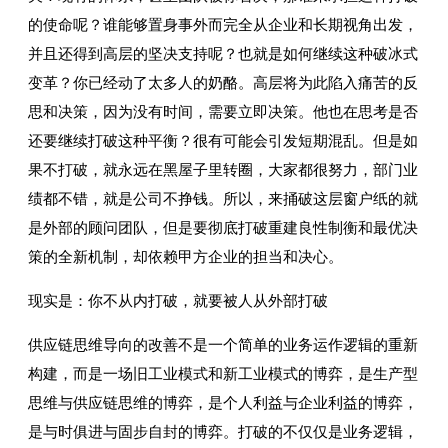
的使命呢？谁能够置身事外而完全从企业和长期视角出发，
并且还得到高层的坚决支持呢？也就是如何继续这种破冰式
变革？你已经动了太多人的奶酪。高层将为此陷入痛苦的反
思和决策，因为没有时间，需要立即决策。他也在思考是否
还要继续打破这种平衡？很有可能会引发短期混乱。但是如
果不打破，就永远在黑屋子里转圈，大家都很努力，部门业
绩都不错，就是公司不挣钱。所以，来捅破这层窗户纸的就
是外部的顾问团队，但是要彻底打破重建良性制衡和最优决
策的全新机制，却依赖甲方企业的担当和决心。
现实是：你不从内打破，就要被人从外部打破
供应链思维导向的改善不是一个简单的业务运作逻辑的重新
构建，而是一场旧工业模式和新工业模式的博弈，是生产型
思维与供应链思维的博弈，是个人利益与企业利益的博弈，
是与时俱进与固步自封的博弈。打破的不仅仅是业务逻辑，