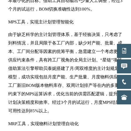
本最小化的目标。借助工具自动输出+少量人工调整，经过3
个月的试运行，BOM切换准确性达到100%。
MPS工具，实现主计划管理智能化
由于缺乏科学的主计划管理体系，基于经验决策，只考虑了
到料情况，并且局限于各工厂内部，缺少对产能、批量、成
本、工厂间分配等因素的统筹平衡，急需建立一个考虑更多
供应约束条件，具有跨工厂视角的全局主计划。“星链”项目
借助算法引擎帮助贝泰妮搭建了月/周双维度的主计划规划
模型，成功实现包括月度产能、生产批量、月度物料供应、
工厂新旧BOM版本物料库存、双周计划排产等在内的多重
约束下的MPS运算诉求，优化当前的供需匹配逻辑，提升主
计划决策精度和效率。经过3个月的试运行，月度MPS结果
可用性达到85%以上。
MRP工具，实现物料计划管理自动化