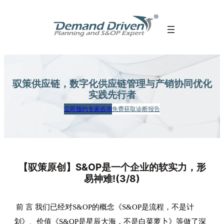
跳
至
内
容
驭策供应链，数字化供应链管理
与产销协同优化
实践先行者
立即预约专家咨询
免费获取诊断报告
【驭策原创】S&OP是一个企业的软实力，形
易神难!(3/8)
前 言 我们已经对S&OP的概念《S&OP是流程，不是计
划》、价值《S&OP是星辰大海，不是白菜萝卜》等做了深