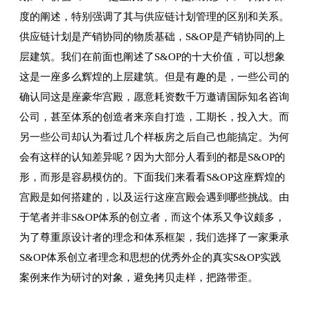
度的阐述，特别强调了其与供应链计划管理的区别和关系。
供应链计划是产销协同的物质基础，S&OP是产销协同的上
层建筑。我们在前面也阐述了S&OP的十大价值，可以想象
这是一座多么辉煌的上层建筑。但是有趣的是，一些公司的
确认同这是座豪华宫殿，愿意耗资数千万邀请国际知名咨询
公司，甚至体系的创造者来亲自打造，工期长，投入大。而
另一些公司却认为看过几个样板房之后自己也能搞定。为何
会有这样的认知差异呢？因为大部分人看到的都是S&OP的
形，而形是容易模仿的。下面我们来看看S&OP这座辉煌的
宫殿是如何搭建的，以及运行这座宫殿会遇到哪些挑战。由
于笔者并非S&OP体系的创立者，而这个体系又争议颇多，
为了尊重原设计者的理念和体系框架，我们选择了一家秉承
S&OP体系创立者理念和思想的优秀外企的真实S&OP实践
案例来作为研讨的对象，避免拷贝走样，把路带歪。