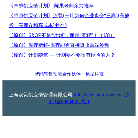
《卓越供应链计划》:陈果老师亲力推荐
《卓越供应链计划》连载(一)| 为何企业也会“三高”(高缺
货、高库存和高成本)并存?
【原创】S&OP不是“计划”，而是“流程”！（1/8）
【原创】库存新解-库存能否直接吸收后端波动
【原创】计划随笔 — 计划要不要招有经验的人？
智能销售预测合作伙伴：预见科技
上海驭策供应链管理有限公司
info@demand-driven.cn
|
沪
ICP备09004002号-1