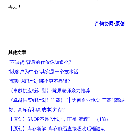
再见！
产销协同
原创
•
其他文章
“不缺货”背后的代价你知道么?
“以客户为中心”其实是一个技术活
“预测”和“计划”哪个更不靠谱?
《卓越供应链计划》:陈果老师亲力推荐
《卓越供应链计划》连载(一)| 为何企业也会“三高”(高缺
货、高库存和高成本)并存?
【原创】S&OP不是“计划”，而是“流程”！（1/8）
【原创】库存新解-库存能否直接吸收后端波动