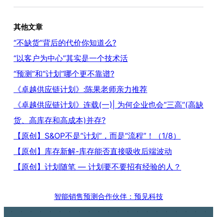
其他文章
“不缺货”背后的代价你知道么?
“以客户为中心”其实是一个技术活
“预测”和“计划”哪个更不靠谱?
《卓越供应链计划》:陈果老师亲力推荐
《卓越供应链计划》连载(一)| 为何企业也会“三高”(高缺
货、高库存和高成本)并存?
【原创】S&OP不是“计划”，而是“流程”！（1/8）
【原创】库存新解-库存能否直接吸收后端波动
【原创】计划随笔 — 计划要不要招有经验的人？
智能销售预测合作伙伴：预见科技