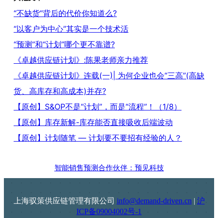
“不缺货”背后的代价你知道么?
“以客户为中心”其实是一个技术活
“预测”和“计划”哪个更不靠谱?
《卓越供应链计划》:陈果老师亲力推荐
《卓越供应链计划》连载(一)| 为何企业也会“三高”(高缺
货、高库存和高成本)并存?
【原创】S&OP不是“计划”，而是“流程”！（1/8）
【原创】库存新解-库存能否直接吸收后端波动
【原创】计划随笔 — 计划要不要招有经验的人？
智能销售预测合作伙伴：预见科技
上海驭策供应链管理有限公司
info@demand-driven.cn
|
沪
ICP备09004002号-1