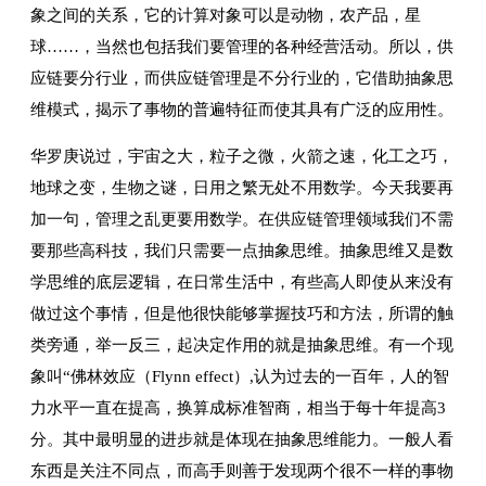
象之间的关系，它的计算对象可以是动物，农产品，星
球……，当然也包括我们要管理的各种经营活动。所以，供
应链要分行业，而供应链管理是不分行业的，它借助抽象思
维模式，揭示了事物的普遍特征而使其具有广泛的应用性。
华罗庚说过，宇宙之大，粒子之微，火箭之速，化工之巧，
地球之变，生物之谜，日用之繁无处不用数学。今天我要再
加一句，管理之乱更要用数学。在供应链管理领域我们不需
要那些高科技，我们只需要一点抽象思维。抽象思维又是数
学思维的底层逻辑，在日常生活中，有些高人即使从来没有
做过这个事情，但是他很快能够掌握技巧和方法，所谓的触
类旁通，举一反三，起决定作用的就是抽象思维。有一个现
象叫“佛林效应（Flynn effect）,认为过去的一百年，人的智
力水平一直在提高，换算成标准智商，相当于每十年提高3
分。其中最明显的进步就是体现在抽象思维能力。一般人看
东西是关注不同点，而高手则善于发现两个很不一样的事物