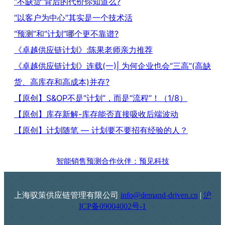
“不缺货”背后的代价你知道么?
“以客户为中心”其实是一个技术活
“预测”和“计划”哪个更不靠谱?
《卓越供应链计划》:陈果老师亲力推荐
《卓越供应链计划》连载(一)| 为何企业也会“三高”(高缺
货、高库存和高成本)并存?
【原创】S&OP不是“计划”，而是“流程”！（1/8）
【原创】库存新解-库存能否直接吸收后端波动
【原创】计划随笔 — 计划要不要招有经验的人？
智能销售预测合作伙伴：预见科技
上海驭策供应链管理有限公司
info@demand-driven.cn
|
沪
ICP备09004002号-1