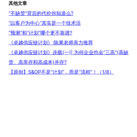
其他文章
“不缺货”背后的代价你知道么?
“以客户为中心”其实是一个技术活
“预测”和“计划”哪个更不靠谱?
《卓越供应链计划》:陈果老师亲力推荐
《卓越供应链计划》连载(一)| 为何企业也会“三高”(高缺
货、高库存和高成本)并存?
【原创】S&OP不是“计划”，而是“流程”！（1/8）
【原创】库存新解-库存能否直接吸收后端波动
【原创】计划随笔 — 计划要不要招有经验的人？
智能销售预测合作伙伴：预见科技
上海驭策供应链管理有限公司
info@demand-driven.cn
|
沪